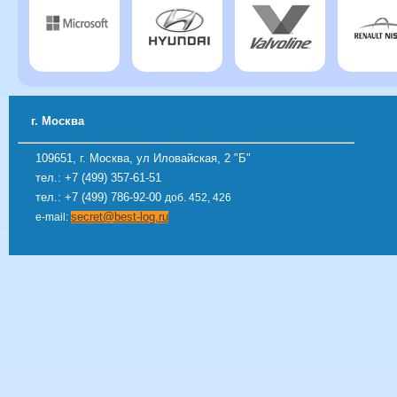
г. Москва
109651, г. Москва, ул Иловайская, 2 "Б"
тел.: +7 (499)
357-61-51
тел.: +7 (499)
786-92-00
доб. 452, 426
secret@best-log.ru
e-mail: